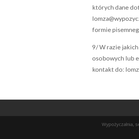
których dane do
lomza@wypozycza
formie pisemneg
9/ W razie jakic
osobowych lub e
kontakt do: lom
Wypożyczalnia, se