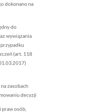
go dokonano na
ędny do
az wywiązania
 przypadku
czeń (art. 118
 01.03.2017)
 na zasobach
mowaniu decyzji
i praw osób,