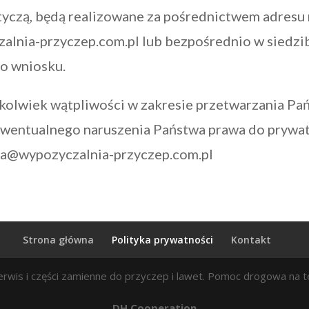
tyczą, będą realizowane za pośrednictwem adresu
lnia-przyczep.com.pl lub bezpośrednio w siedzib
o wniosku.
hkolwiek wątpliwości w zakresie przetwarzania Pa
wentualnego naruszenia Państwa prawa do prywat
za@wypozyczalnia-przyczep.com.pl
Strona główna
Polityka prywatności
Kontakt
rwis i części zamienne do przyczep i lawet. Pomoc drogowa na te
DH Cooperation