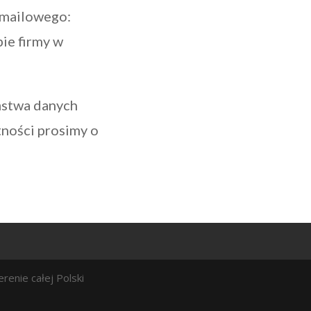
 mailowego:
ie firmy w
ństwa danych
ności prosimy o
renie całej Polski