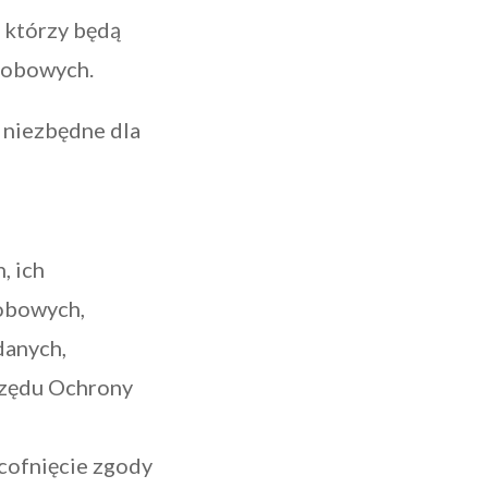
 którzy będą
sobowych.
 niezbędne dla
, ich
sobowych,
danych,
Urzędu Ochrony
cofnięcie zgody