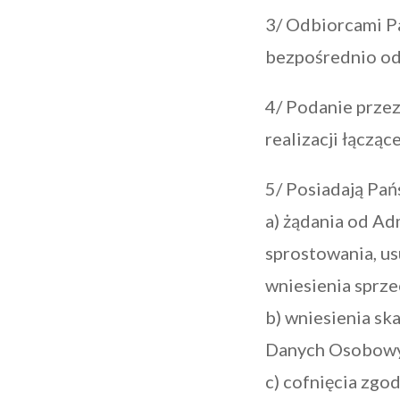
3/ Odbiorcami P
bezpośrednio od
4/ Podanie przez
realizacji łącząc
5/ Posiadają Pa
a) żądania od Ad
sprostowania, us
wniesienia sprze
b) wniesienia sk
Danych Osobow
c) cofnięcia zgo