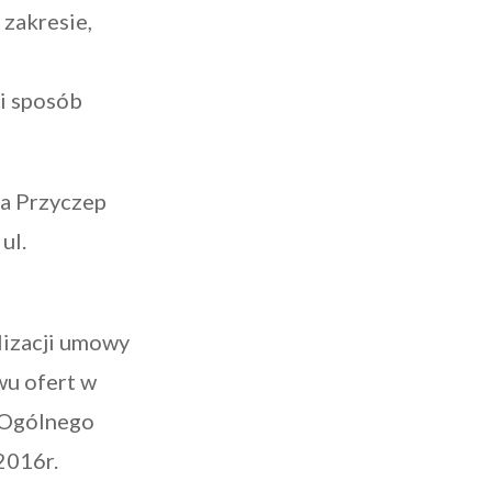
 zakresie,
ki sposób
a Przyczep
ul.
lizacji umowy
wu ofert w
 f Ogólnego
2016r.